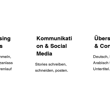
sing
Kommunikati
Über
s
on & Social
& Con
Media
mmeln,
Deutsch, 
zanlass
Arabisch 
Stories schreiben,
enlauf
Untertitel
schneiden, posten.