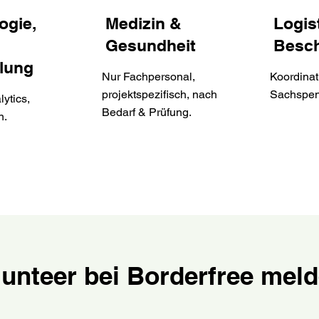
ogie,
Medizin &
Logis
Gesundheit
Besc
lung
Nur Fachpersonal,
Koordinat
projektspezifisch, nach
Sachspen
ytics,
Bedarf & Prüfung.
n.
olunteer bei Borderfree mel