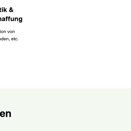
tik &
haffung
ion von
den, etc.
den