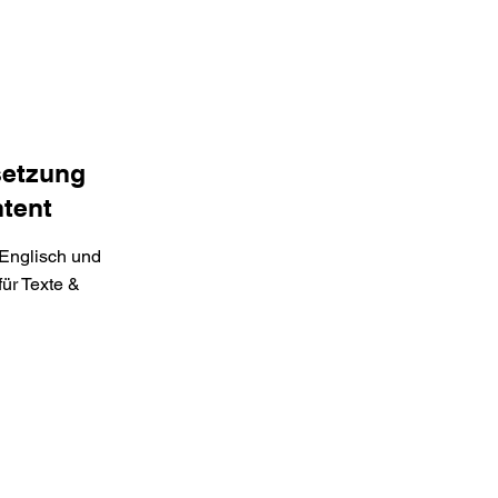
setzung
tent
Englisch und
für Texte &
.